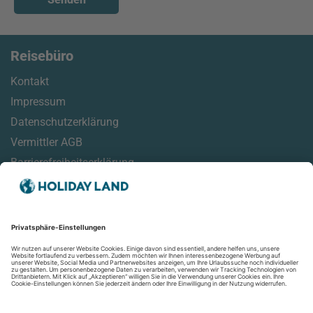
Reisebüro
Kontakt
Impressum
Datenschutzerklärung
Vermittler AGB
Barrierefreiheitserklärung
Service
Reisemonitor
Online Check-In Informationen
Reisehinweise