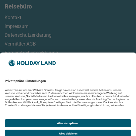
Reisebüro
Kontakt
Impressum
Datenschutzerklärung
Vermittler AGB
Barrierefreiheitserklärung
Service
Online Check-In Informationen
Reisehinweise
Reisemonitor
Aktuelles
Newsletter