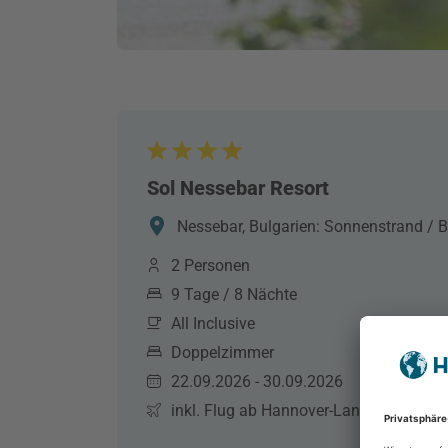
Sol Nessebar Resort
Nessebar, Bulgarien: Sonnenstrand / B
2 Personen
9 Tage / 8 Nächte
All Inclusive
Doppelzimmer
22.09.2026 - 30.09.2026
inkl. Flug ab Hannover-Langenhagen