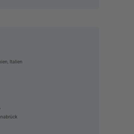
ien, Italien
6
snabrück