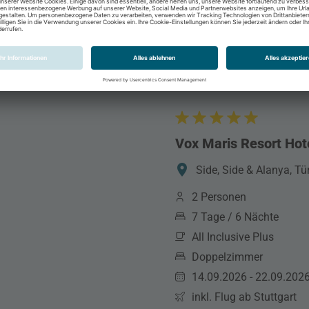
Vox Maris Resort Hot
Side, Side & Alanya, Tü
2 Personen
7 Tage / 6 Nächte
All Inclusive Plus
Doppelzimmer
14.09.2026 - 22.09.202
inkl. Flug ab Stuttgart