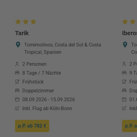
Tarik
Ibero
Torremolinos, Costa del Sol & Costa
To
Tropical, Spanien
Co
2 Personen
2 P
8 Tage / 7 Nächte
9 T
Frühstück
Frü
Doppelzimmer
Do
08.09.2026 - 15.09.2026
01.
Inkl. Flug ab Köln-Bonn
Ink
p.P. ab
782 €
p.P. 