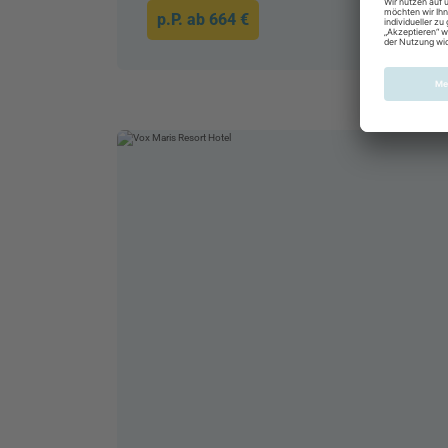
p.P. ab
664 €