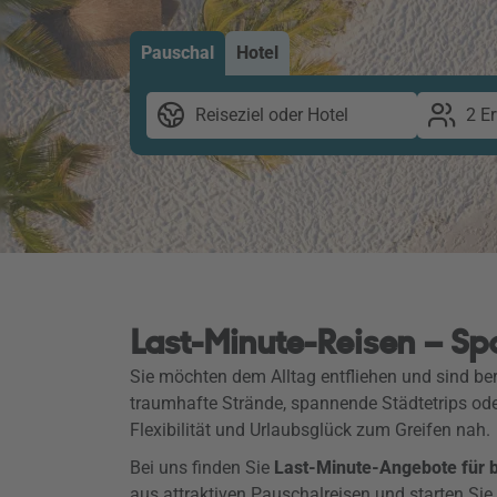
Pauschal
Hotel
Reiseziel oder Hotel
2 E
Last-Minute-Reisen – Sp
Sie möchten dem Alltag entfliehen und sind ber
traumhafte Strände, spannende Städtetrips od
Flexibilität und Urlaubsglück zum Greifen nah.
Bei uns finden Sie
Last-Minute-Angebote für be
aus attraktiven Pauschalreisen und starten Sie