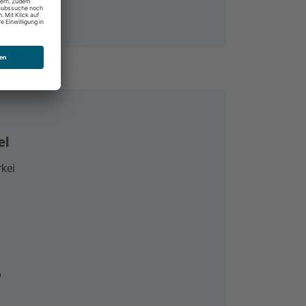
el
rkei
6