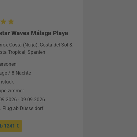
star Waves Málaga Playa
rrox-Costa (Nerja), Costa del Sol &
sta Tropical, Spanien
ersonen
age / 8 Nächte
hstück
ppelzimmer
09.2026 - 09.09.2026
l. Flug ab Düsseldorf
ab
1241 €