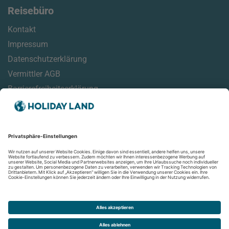
Reisebüro
Kontakt
Impressum
Datenschutzerklärung
Vermittler AGB
Barrierefreiheitserklärung
Service
Reisemonitor
Online Check-In Informationen
Reisehinweise
Aktuelles
Newsletter