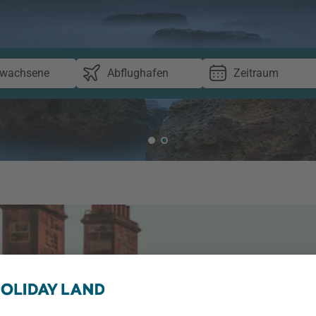
rwachsene
Abflughafen
Zeitraum