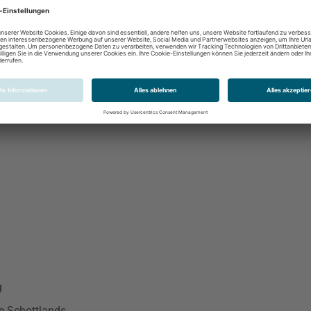
g
e Schottlands