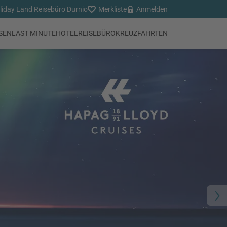
iday Land Reisebüro Durnio
Merkliste
Anmelden
SEN
LAST MINUTE
HOTEL
REISEBÜRO
KREUZFAHRTEN