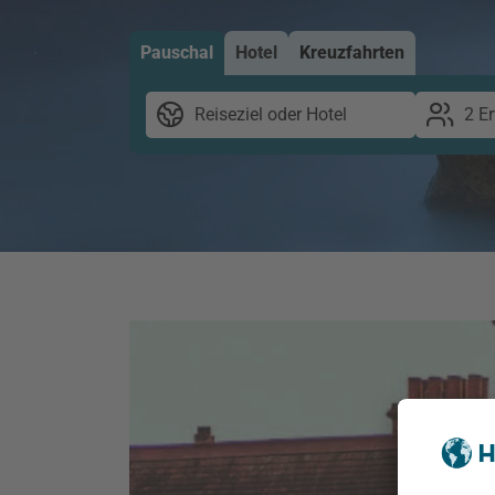
Pauschal
Hotel
Kreuzfahrten
Reiseziel oder Hotel
2 E