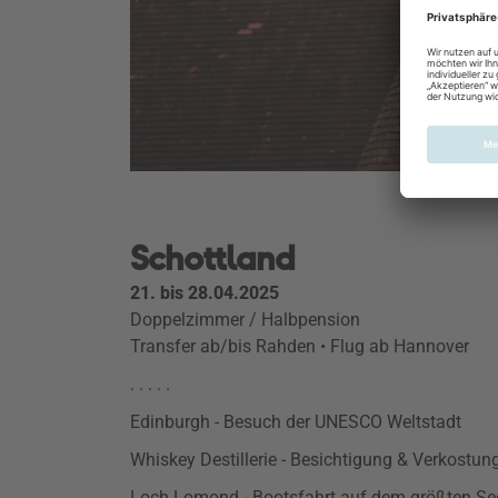
Schottland
21. bis 28.04.2025
Doppelzimmer / Halbpension
Transfer ab/bis Rahden • Flug ab Hannover
. . . . .
Edinburgh - Besuch der UNESCO Weltstadt
Whiskey Destillerie - Besichtigung & Verkostun
Loch Lomond - Bootsfahrt auf dem größten Se