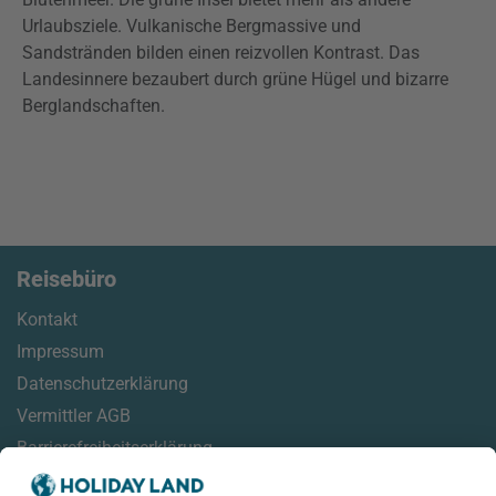
Urlaubsziele. Vulkanische Bergmassive und
Sandstränden bilden einen reizvollen Kontrast. Das
Landesinnere bezaubert durch grüne Hügel und bizarre
Berglandschaften.
Reisebüro
Kontakt
Impressum
Datenschutzerklärung
Vermittler AGB
Barrierefreiheitserklärung