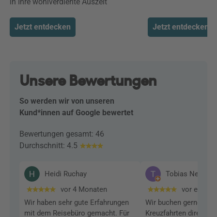
in Ihre wohlverdiente Auszeit
Jetzt entdecken
Jetzt entdecken
Unsere Bewertungen
So werden wir von unseren
Kund*innen auf Google bewertet
Bewertungen gesamt: 46
Durchschnitt: 4.5
Heidi Ruchay
Tobias Neuman
vor 4 Monaten
vor einem 
Wir haben sehr gute Erfahrungen
Wir buchen gerne uns
mit dem Reisebüro gemacht. Für
Kreuzfahrten direkt üb