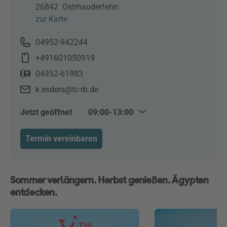
26842
Ostrhauderfehn
zur Karte
04952-942244
+491601050919
04952-61983
k.esders@tc-rb.de
Jetzt geöffnet
09:00-13:00
Mo–Sa
09:00–13:00
Termin vereinbaren
Mo–Fr
14:30–18:00
Sommer verlängern. Herbst genießen. Ägypten
entdecken.