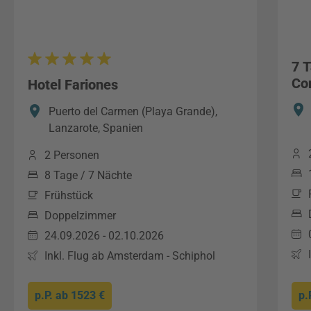
7 
Co
Hotel Fariones
Puerto del Carmen (Playa Grande),
Lanzarote, Spanien
2 Personen
8 Tage / 7 Nächte
Frühstück
Doppelzimmer
24.09.2026 - 02.10.2026
Inkl. Flug ab Amsterdam - Schiphol
p.P. ab
1523 €
p.