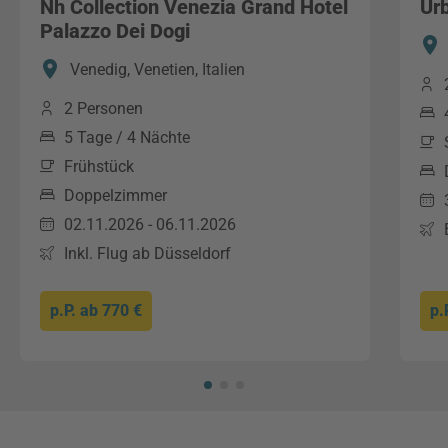
Nh Collection Venezia Grand Hotel
Ur
Palazzo Dei Dogi
Venedig, Venetien, Italien
2 Personen
5 Tage / 4 Nächte
Frühstück
Doppelzimmer
02.11.2026 - 06.11.2026
Inkl. Flug ab Düsseldorf
p.P. ab
770 €
p.