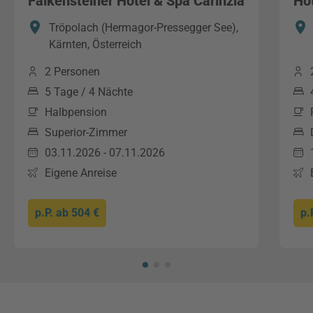
Falkensteiner Hotel & Spa Carinzia
Hot
Tröpolach (Hermagor-Pressegger See),
Kärnten, Österreich
2 Personen
5 Tage / 4 Nächte
Halbpension
Superior-Zimmer
03.11.2026 - 07.11.2026
Eigene Anreise
p.P. ab
504 €
p.