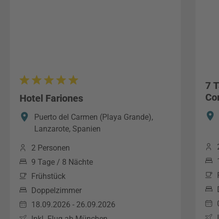
7 
Co
Hotel Fariones
Puerto del Carmen (Playa Grande),
Lanzarote, Spanien
2 Personen
9 Tage / 8 Nächte
Frühstück
Doppelzimmer
18.09.2026 - 26.09.2026
Inkl. Flug ab München