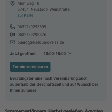
Mühlweg 18
67434
Neustadt/ Weinstraße
zur Karte
06321/9293699
06321/9293376
buero@reisebuero-reiss.de
Jetzt geöffnet
10:00-18:00
Mo–Di & Do–Fr
10:00–18:00
Termin vereinbaren
Mi
10:00–14:00
Sa
10:00–13:00
Beratungstermine nach Vereinbarung,auch
außerhalb der Geschäftszeit und auf Wunsch bei
Ihnen zuhause
Sommer verlängern. Herbst genießen. Ägypten