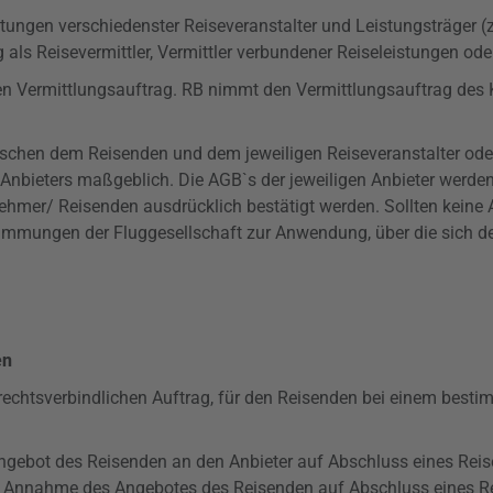
tungen verschiedenster Reiseveranstalter und Leistungsträger (z
 als Reisevermittler, Vermittler verbundener Reiseleistungen oder
en Vermittlungsauftrag. RB nimmt den Vermittlungsauftrag des Ku
wischen dem Reisenden und dem jeweiligen Reiseveranstalter od
en Anbieters maßgeblich. Die AGB`s der jeweiligen Anbieter werd
mer/ Reisenden ausdrücklich bestätigt werden. Sollten keine A
timmungen der Fluggesellschaft zur Anwendung, über die sich d
en
 rechtsverbindlichen Auftrag, für den Reisenden bei einem best
 Angebot des Reisenden an den Anbieter auf Abschluss eines Reis
ine Annahme des Angebotes des Reisenden auf Abschluss eines Re