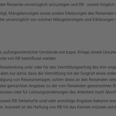
der Reisende unverzüglich anzuzeigen und RB - soweit möglich -
chtigt, Mängelanzeigen sowie andere Erklärungen des Reisenden
er unverzüglich von solchen Mängelanzeigen und Erklärungen d
rer, außergewöhnlicher Umstände wie
bspw
. Kriege, innere Unru
ste von RB beeinflusst werden.
er Reiseleistung und/ oder für den Vermittlungserfolg des ihm a
ondern nur dafür, dass die Vermittlung mit der Sorgfalt eines 
hädigung von Reiseunterlagen, sofern diese an den Reisenden ve
bieter gemachten Angaben zu der vom Reisenden gewünschten Rei
lusses oder für Leistungsänderungen des Anbieters nach Abschl
 soweit RB fehlerhafte und/oder unrichtige Angaben bekannt w
n. Insoweit ist die Haftung von RB für das Kennen müssen solc