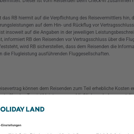
übermittelt. Dieser ist vom Reisenden beim Check-In zusammen 
s RB hiermit auf die Verpflichtung des Reisevermittlers hin, d
rungsleistungen auf dem Hin- und Rückflug vor Vertragsschluss 
eist insoweit auf die Angaben in der jeweiligen Leistungsbeschre
t, informiert RB den Reisenden vor Vertragsschluss über die Flug
feststeht, wird RB sicherstellen, dass dem Reisenden die Inform
en die Flugleistung ausführenden Fluggesellschaften.
severtrag können dem Reisenden zum Teil erhebliche Kosten er
betreffenden Touristikleistung ausschließlich nach den geset
s als Vertragspartner des Reisenden. Zur Vermeidung dieses Ko
ng sowie den Abschluss einer Versicherung zur Deckung der Rück