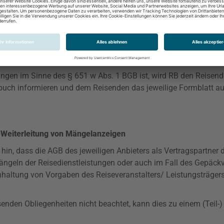
1 v Abs. 1 BGB ist, erfüllt RB die gesetzlichen Informationspfli
che Eigenschaften der Reise, Reisepreis, An- und Restzahlung,
M
lreisen ehl., soweit diese Informationen nicht bereits vom jewei
t aushändigen.
tungen im Sinne des § 651 w Abs. 1 BGB ist, wird RB den Reise
buch informieren und dem Reisenden das jeweilige Formblatt a
Weiterleitung von Mängelanzeigen
hin, dass die AGB des jeweiligen Anbieters als Vertragspartner 
ngeln der Reisedienstleistungen oder auch im Fall des Gepäckv
nhaltung von Vorgaben des Reiseveranstalters/ Leistungsträger
senden Obliegenheiten nicht beachtet, kann dies zu einem (Teil-