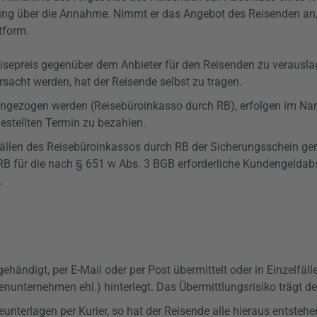
ung über die Annahme. Nimmt er das Angebot des Reisenden an, e
tform.
n Reisepreis gegenüber dem Anbieter für den Reisenden zu verausl
rsacht werden, hat der Reisende selbst zu tragen.
eingezogen werden (Reisebüroinkasso durch RB), erfolgen im Na
stellten Termin zu bezahlen.
n Fällen des Reisebüroinkassos durch RB der Sicherungsschein g
 RB für die nach § 651 w Abs. 3 BGB erforderliche Kundengeld
.
ändigt, per E-Mail oder per Post übermittelt oder in Einzelfäll
genunternehmen ehl.) hinterlegt. Das
Übermittlungsrisiko
trägt de
nterlagen per Kurier, so hat der Reisende alle hieraus entsteh