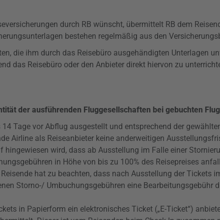
iseversicherungen durch RB wünscht, übermittelt RB dem Reisen
icherungsunterlagen bestehen regelmäßig aus den Versicherun
eten, die ihm durch das Reisebüro ausgehändigten Unterlagen unv
nd das Reisebüro oder den Anbieter direkt hiervon zu unterrich
ntität der ausführenden Fluggesellschaften bei gebuchten Flu
s 14 Tage vor Abflug ausgestellt und entsprechend der gewählte
ende Airline als Reiseanbieter keine anderweitigen Ausstellungs
auf hingewiesen wird, dass ab Ausstellung im Falle einer Stor
chungsgebühren in Höhe von bis zu 100% des Reisepreises
anfal
Reisende hat zu beachten, dass nach Ausstellung der Tickets i
benen Storno-/ Umbuchungsgebühren eine Bearbeitungsgebühr d
ckets in Papierform ein elektronisches Ticket („E-Ticket“) anbiete