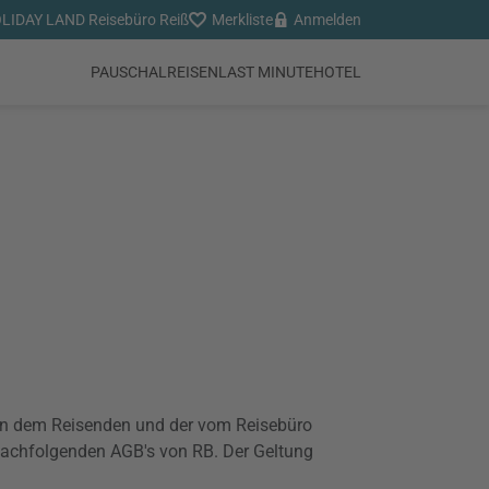
LIDAY LAND Reisebüro Reiß
Merkliste
Anmelden
PAUSCHALREISEN
LAST MINUTE
HOTEL
en dem Reisenden und der vom Reisebüro
e nachfolgenden AGB's von RB. Der Geltung