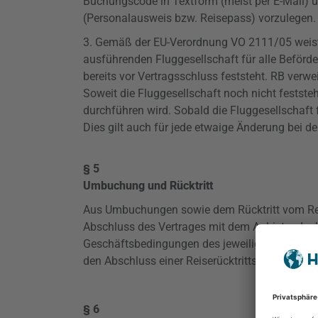
Buchungscode in Textform (meist per E-Mail) 
(Personalausweis bzw. Reisepass) vorzulegen.
3. Gemäß der EU-Verordnung VO 2111/05 weist da
ausführenden Fluggesellschaft für alle Beförde
bereits vor Vertragsschluss feststeht. RB verw
Soweit die Fluggesellschaft noch nicht feststeh
durchführen wird. Sobald die Fluggesellschaft 
Dies gilt auch für jede etwaige Änderung bei d
§ 5
Umbuchung und Rücktritt
Aus Umbuchungen sowie dem Rücktritt vom Rei
Abschluss des Vertrages mit dem Anbieter der 
Geschäftsbedingungen des jeweiligen Anbieter
den Abschluss einer Reiserücktrittsversicheru
§ 6