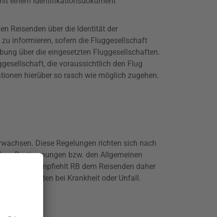
mit einem Identifikationsdokument
en Reisenden über die Identität der
zu informieren, sofern die Fluggesellschaft
ibung über die eingesetzten Fluggesellschaften.
gesellschaft, die voraussichtlich den Flug
ationen hierüber so rasch wie möglich zugehen.
wachsen. Diese Regelungen richten sich nach
zlichen Bestimmungen bzw. den Allgemeinen
stenrisikos empfiehlt RB dem Reisenden daher
führungskosten bei Krankheit oder Unfall.