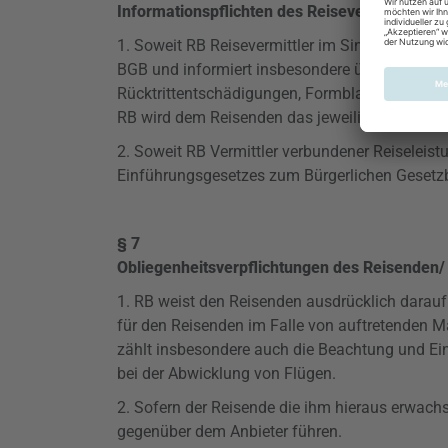
Informationspflichten des Reisevermittlers
1. Soweit RB Reisevermittler im Sinne des § 65
BGB und informiert insbesondere über wesentli
Rücktrittentschädigungen, Formblatt für Pauscha
RB wird dem Reisenden das jeweilige Formblat
2. Soweit RB Vermittler verbundener Reiseleis
Einführungsgesetzes zum Bürgerlichen Gesetz
§ 7
Obliegenheitsverpflichtungen
des Reisenden/ 
1. RB weist den Reisenden ausdrücklich darauf 
für den Reisenden im Falle von
auftretenden
Mä
zählt insbesondere auch die Beachtung und Ei
bei der Abwicklung von Flügen.
2. Sofern der Reisende die ihm hieraus erwach
gegenüber dem Anbieter führen.