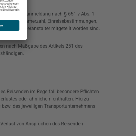
chten vor Reiseanmeldung nach § 651 v Abs. 1
indestteilnehmerzahl
, Einreisebestimmungen,
ligen Reiseveranstalter mitgeteilt worden sind.
nden nach Maßgabe des Artikels 251 des
ushändigen.
des Reisenden im Regelfall besondere Pflichten
erlustes oder ähnlichem enthalten. Hierzu
s bzw. des jeweiligen Transportunternehmens
) Verlust von Ansprüchen des Reisenden