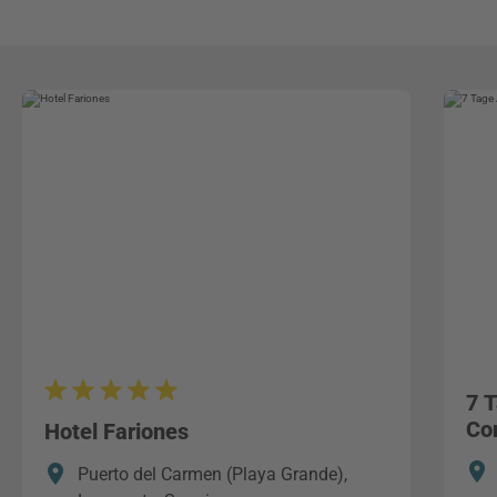
7 
Co
Hotel Fariones
Puerto del Carmen (Playa Grande),