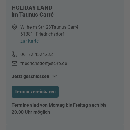
HOLIDAY LAND
im Taunus Carré
Wilhelm Str. 23
Taunus Carré
61381
Friedrichsdorf
zur Karte
06172 4524222
friedrichsdorf@tc-rb.de
Jetzt geschlossen
Mo–Fr
10:00–18:00
Termin vereinbaren
Sa
10:00–16:00
Termine sind von Montag bis Freitag auch bis
20.00 Uhr möglich