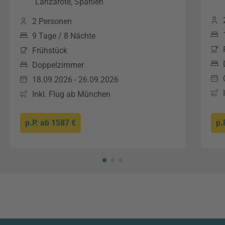
Lanzarote, Spanien
2 Personen
9 Tage / 8 Nächte
Frühstück
Doppelzimmer
18.09.2026 - 26.09.2026
Inkl. Flug ab München
p.P. ab
1587 €
p.