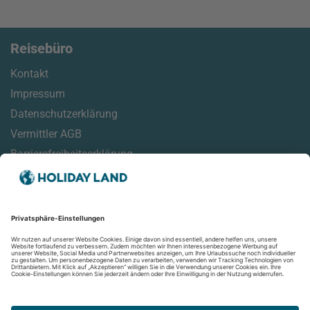
Reisebüro
Kontakt
Impressum
Datenschutzerklärung
Vermittler AGB
Barrierefreiheitserklärung
Service
Reisemonitor
Online Check-In Informationen
Reisehinweise
Aktuelles