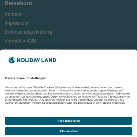
Reisebüro
Kontakt
Impressum
Datenschutzerklärung
Vermittler AGB
Barrierefreiheitserklärung
Service
Reisehinweise
Reisemonitor
Online Check-In Informationen
Aktuelles
Newsletter