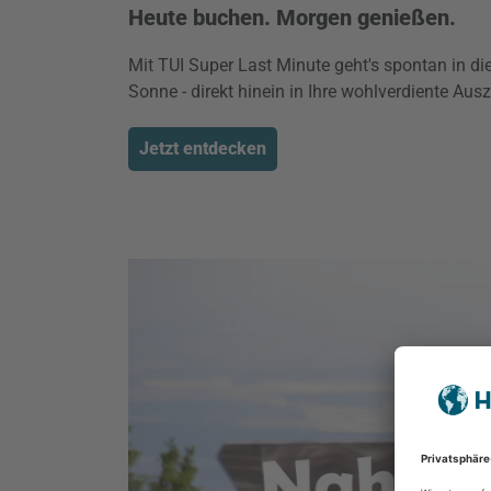
Heute buchen. Morgen genießen.
Mit TUI Super Last Minute geht's spontan in di
Sonne - direkt hinein in Ihre wohlverdiente Ausz
Jetzt entdecken