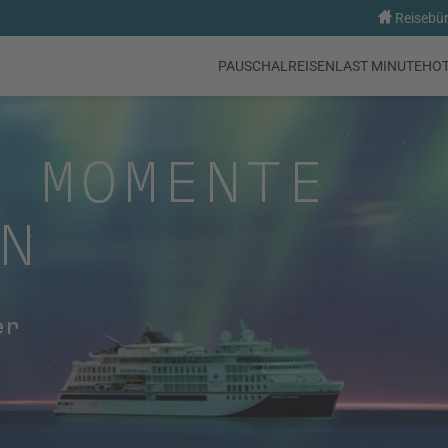
Reisebür
PAUSCHALREISEN
LAST MINUTE
HO