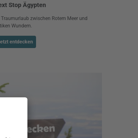
ext Stop Ägypten
r Traumurlaub zwischen Rotem Meer und
tiken Wundern.
etzt entdecken