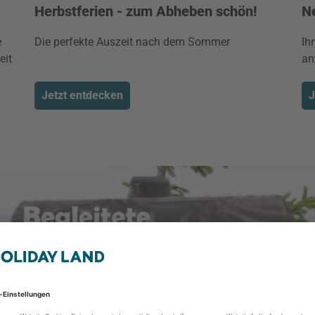
Herbstferien - zum Abheben schön!
N
e
Die perfekte Auszeit nach dem Sommer
Ih
eit
an
Jetzt entdecken
J