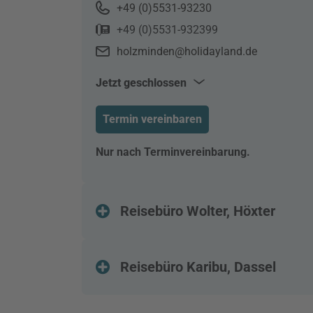
+49 (0)5531-93230
+49 (0)5531-932399
holzminden@holidayland.de
Jetzt geschlossen
Mo–Fr
10:00–18:00
Termin vereinbaren
Sa
10:00–14:00
Nur nach Terminvereinbarung.
Reisebüro Wolter, Höxter
Reisebüro Karibu, Dassel