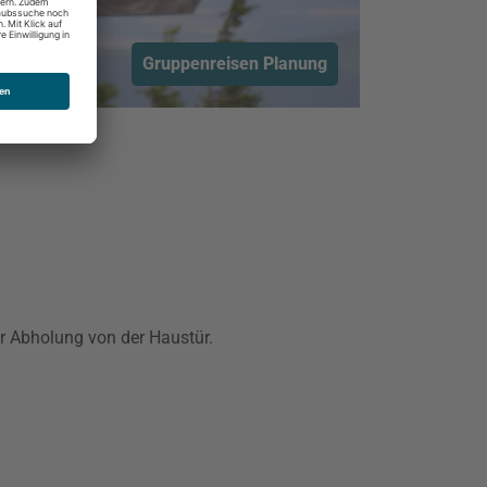
Gruppenreisen Planung
er Abholung von der Haustür.