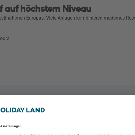
lf auf höchstem Niveau
destinationen Europas. Viele Anlagen kombinieren modernes Res
moura
Pestana Vila Sol, Vil
Vilamoura, Faro & Alga
2 Personen