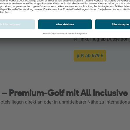
8 Tage / 7 Nächte
Frühstück
laut Beschreibung
28.10.2026 - 04.11.202
inkl. Flug ab Düsseldorf
p.P. ab
679 €
) – Premium-Golf mit All Inclusive
fhotels liegen direkt an oder in unmittelbarer Nähe zu internatio