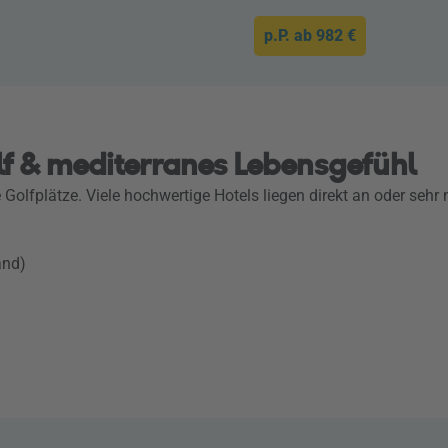
p.P. ab
982 €
lf & mediterranes Lebensgefühl
te Golfplätze. Viele hochwertige Hotels liegen direkt an oder seh
and)