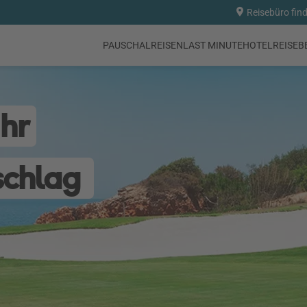
Reisebüro fin
PAUSCHALREISEN
LAST MINUTE
HOTEL
REISEB
Ihr
schlag