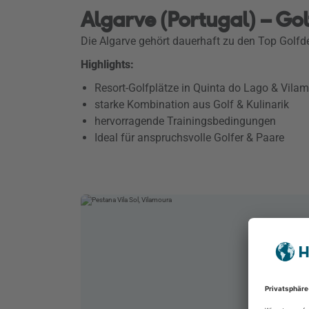
Algarve (Portugal) – Go
Die Algarve gehört dauerhaft zu den Top Golf
Highlights:
Resort-Golfplätze in Quinta do Lago & Vila
starke Kombination aus Golf & Kulinarik
hervorragende Trainingsbedingungen
Ideal für anspruchsvolle Golfer & Paare