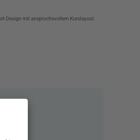
ort Design mit anspruchsvollem Kurslayout.
amoura
rve, Portugal