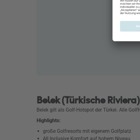
Belek (Türkische Riviera
Belek gilt als Golf-Hotspot der Türkei. Alle Gol
Highlights:
große Golfresorts mit eigenem Golfplatz
All Inclusive Komfort auf hohem Niveau