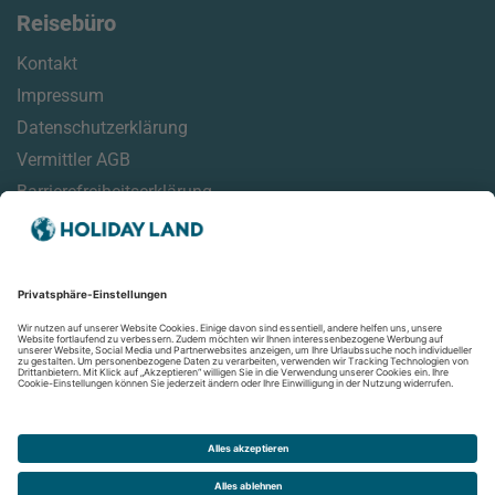
Reisebüro
Kontakt
Impressum
Datenschutzerklärung
Vermittler AGB
Barrierefreiheitserklärung
Service
Reisehinweise
Reisemonitor
Online Check-In Informationen
Aktuelles
Newsletter