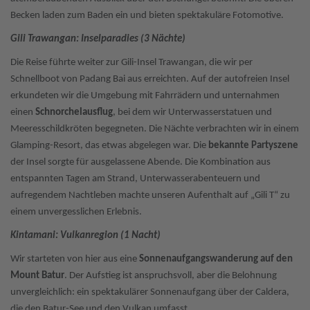
Becken laden zum Baden ein und bieten spektakuläre Fotomotive.
Gili Trawangan: Inselparadies (3 Nächte)
Die Reise führte weiter zur Gili-Insel Trawangan, die wir per
Schnellboot von Padang Bai aus erreichten. Auf der autofreien Insel
erkundeten wir die Umgebung mit Fahrrädern und unternahmen
einen
Schnorchelausflug
, bei dem wir Unterwasserstatuen und
Meeresschildkröten begegneten. Die Nächte verbrachten wir in einem
Glamping-Resort, das etwas abgelegen war. Die
bekannte Partyszene
der Insel sorgte für ausgelassene Abende. Die Kombination aus
entspannten Tagen am Strand, Unterwasserabenteuern und
aufregendem Nachtleben machte unseren Aufenthalt auf „Gili T“ zu
einem unvergesslichen Erlebnis.
Kintamani: Vulkanregion (1 Nacht)
Wir starteten von hier aus eine
Sonnenaufgangswanderung auf den
Mount Batur
. Der Aufstieg ist anspruchsvoll, aber die Belohnung
unvergleichlich: ein spektakulärer Sonnenaufgang über der Caldera,
die den Batur-See und den Vulkan umfasst.