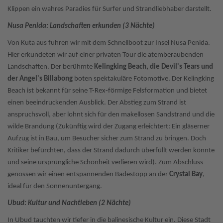
Klippen ein wahres Paradies für Surfer und Strandliebhaber darstellt.
Nusa Penida: Landschaften erkunden (3 Nächte)
Von Kuta aus fuhren wir mit dem Schnellboot zur Insel Nusa Penida.
Hier erkundeten wir auf einer privaten Tour die atemberaubenden
Landschaften. Der berühmte
Kelingking Beach, die Devil's Tears und
der Angel's Billabong
boten spektakuläre Fotomotive. Der Kelingking
Beach ist bekannt für seine T-Rex-förmige Felsformation und bietet
einen beeindruckenden Ausblick. Der Abstieg zum Strand ist
anspruchsvoll, aber lohnt sich für den makellosen Sandstrand und die
wilde Brandung (Zukünftig wird der Zugang erleichtert: Ein gläserner
Aufzug ist in Bau, um Besucher sicher zum Strand zu bringen. Doch
Kritiker befürchten, dass der Strand dadurch überfüllt werden könnte
und seine ursprüngliche Schönheit verlieren wird). Zum Abschluss
genossen wir einen entspannenden Badestopp an der
Crystal Bay
,
ideal für den Sonnenuntergang.
Ubud: Kultur und Nachtleben (2 Nächte)
In Ubud tauchten wir tiefer in die balinesische Kultur ein. Diese Stadt