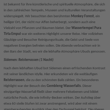
ist bekannt für ihre künstlerische und spirituelle Atmosphäre, die sich
in den zahlreichen Tempeln, Museen und kulturellen Veranstaltungen
widerspiegelt. Wir besuchten den berühmten
Monkey Forest
, ein
heiliger Ort, der nicht nur Affen beherbergt, sondern auch eine
Vielzahl von Pflanzen und Bäumen bietet. Der
Wassertempel Pura
Tirta Empul
war ein weiteres Highlight unserer Reise. Hier vollziehen
Gläubige und Besucher Reinigungsrituale, die Geist und Seele von
negativen Energien befreien sollen. Die Abende verbrachten wir in
den Bars der Stadt, wo wir die lebhafte Atmosphäre Ubuds genossen.
Sidemen: Reisterrassen (1 Nacht)
Nach dem lebhaften Ubud bot Sidemen einen erfrischenden Kontrast
mit seiner ländlichen Idylle. Hier erkundeten wir die weitläufigen
Reisterrassen
, die zu den schönsten Balis zählen. Ein besonderes
Highlight war der Besuch des
Gembleng Wasserfalls
. Dieser
einzigartige Wasserfall fließt über mehrere Felsebenen und bildet
natürliche Pools, die wie Infinity-Becken wirken. Der Aufstieg über
etwa 60 steile Stufen ist zwar anstrengend, wird aber mit einem
atemberaubenden Ausblick über den Dschungel belohnt. Die oberen