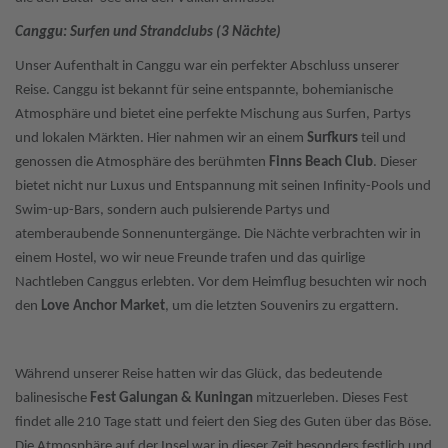
Canggu: Surfen und Strandclubs (3 Nächte)
Unser Aufenthalt in Canggu war ein perfekter Abschluss unserer
Reise. Canggu ist bekannt für seine entspannte, bohemianische
Atmosphäre und bietet eine perfekte Mischung aus Surfen, Partys
und lokalen Märkten. Hier nahmen wir an einem
Surfkurs
teil und
genossen die Atmosphäre des berühmten
Finns Beach Club
. Dieser
bietet nicht nur Luxus und Entspannung mit seinen Infinity-Pools und
Swim-up-Bars, sondern auch pulsierende Partys und
atemberaubende Sonnenuntergänge. Die Nächte verbrachten wir in
einem Hostel, wo wir neue Freunde trafen und das quirlige
Nachtleben Canggus erlebten. Vor dem Heimflug besuchten wir noch
den
Love Anchor Market
, um die letzten Souvenirs zu ergattern.
Während unserer Reise hatten wir das Glück, das bedeutende
balinesische
Fest Galungan & Kuningan
mitzuerleben. Dieses Fest
findet alle 210 Tage statt und feiert den Sieg des Guten über das Böse.
Die Atmosphäre auf der Insel war in dieser Zeit besonders festlich und