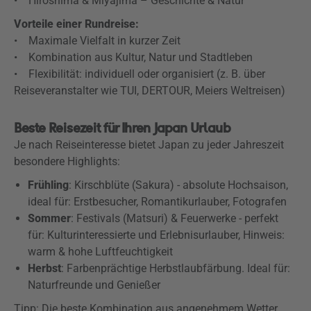
• Hiroshima & Miyajima – Geschichte & Natur
Vorteile einer Rundreise:
• Maximale Vielfalt in kurzer Zeit
• Kombination aus Kultur, Natur und Stadtleben
• Flexibilität: individuell oder organisiert (z. B. über
Reiseveranstalter wie TUI, DERTOUR, Meiers Weltreisen)
Beste Reisezeit für Ihren Japan Urlaub
Je nach Reiseinteresse bietet Japan zu jeder Jahreszeit
besondere Highlights:
Frühling
: Kirschblüte (Sakura) - absolute Hochsaison,
ideal für: Erstbesucher, Romantikurlauber, Fotografen
Sommer
: Festivals (Matsuri) & Feuerwerke - perfekt
für: Kulturinteressierte und Erlebnisurlauber, Hinweis:
warm & hohe Luftfeuchtigkeit
Herbst
: Farbenprächtige Herbstlaubfärbung. Ideal für:
Naturfreunde und Genießer
Tipp: Die beste Kombination aus angenehmem Wetter