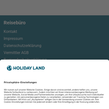
Reisebüro
Kontakt
Impressum
Datenschutzerklärung
Vermittler AGB
Barrierefreiheitserklärung
Service
Reisemonitor
Online Check-In Informationen
Reisehinweise