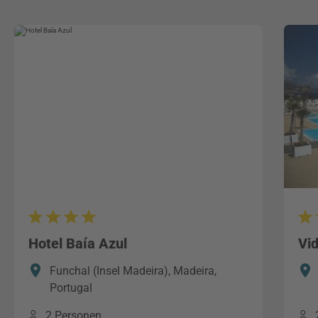
Hotel Baía Azul
Vi
Funchal (Insel Madeira), Madeira,
Portugal
2 Personen