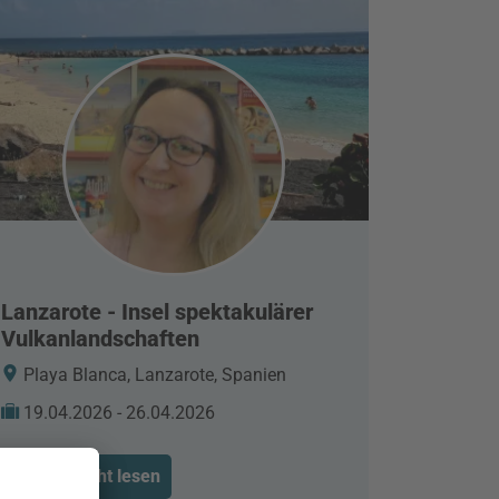
Lanzarote - Insel spektakulärer
Vulkanlandschaften
Playa Blanca, Lanzarote, Spanien
19.04.2026 - 26.04.2026
Reisebericht lesen