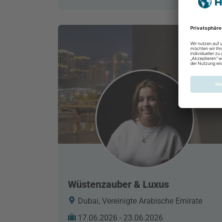
Wüstenzauber & Luxus
Dubai, Vereinigte Arabische Emirate
17.06.2026 - 23.06.2026