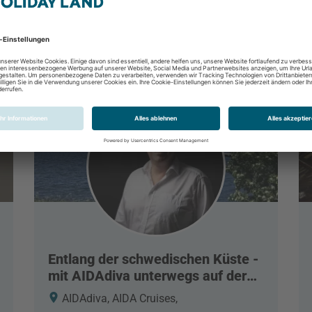
Entlang der schwedischen Küste -
mit AIDAdiva unterwegs auf der
Ostsee
AIDAdiva, AIDA Cruises,