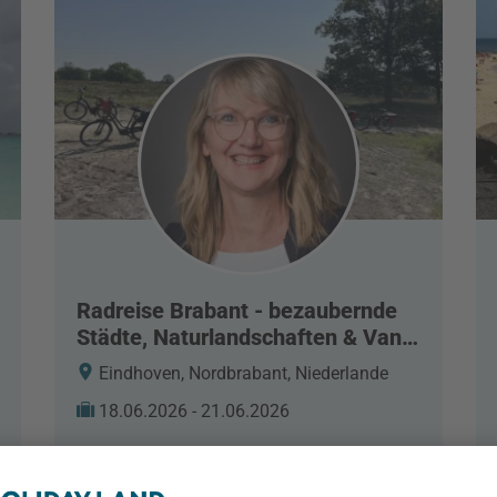
Radreise Brabant - bezaubernde
Städte, Naturlandschaften & Van
Gogh
Eindhoven, Nordbrabant, Niederlande
18.06.2026 - 21.06.2026
Reisebericht lesen