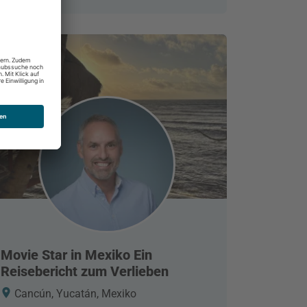
Movie Star in Mexiko Ein
Reisebericht zum Verlieben
Cancún, Yucatán, Mexiko