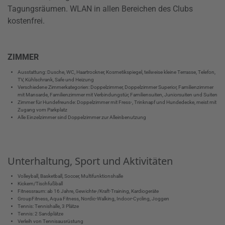
Tagungsräumen. WLAN in allen Bereichen des Clubs
kostenfrei.
ZIMMER
Ausstattung: Dusche, WC, Haartrockner, Kosmetikspiegel, teilweise kleine Terrasse, Telefon,
TV, Kühlschrank, Safe und Heizung
Verschiedene Zimmerkategorien: Doppelzimmer, Doppelzimmer Superior, Familienzimmer
mit Mansarde, Familienzimmer mit Verbindungstür, Familiensuiten, Juniorsuiten und Suiten
Zimmer für Hundefreunde: Doppelzimmer mit Fress-, Trinknapf und Hundedecke, meist mit
Zugang vom Parkplatz
Alle Einzelzimmer sind Doppelzimmer zur Alleinbenutzung
Unterhaltung, Sport und Aktivitäten
Volleyball, Basketball, Soccer, Multifunktionshalle
Kickern/Tischfußball
Fitnessraum: ab 16 Jahre, Gewichte-/Kraft-Training, Kardiogeräte
GroupFitness, Aqua Fitness, Nordic-Walking, Indoor-Cycling, Joggen
Tennis: Tennishalle, 3 Plätze
Tennis: 2 Sandplätze
Verleih von Tennisausrüstung