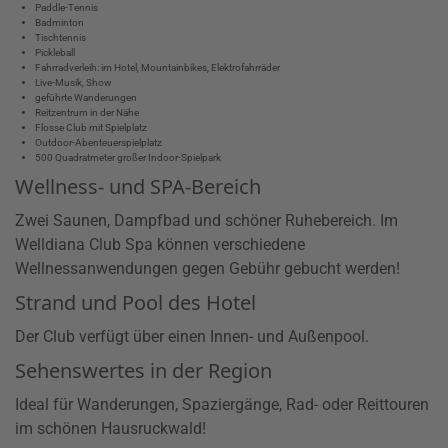
Paddle-Tennis
Badminton
Tischtennis
Pickleball
Fahrradverleih: im Hotel, Mountainbikes, Elektrofahrräder
Live-Musik, Show
geführte Wanderungen
Reitzentrum in der Nähe
Flosse Club mit Spielplatz
Outdoor-Abenteuerspielplatz
500 Quadratmeter großer Indoor-Spielpark
Wellness- und SPA-Bereich
Zwei Saunen, Dampfbad und schöner Ruhebereich. Im
Welldiana Club Spa können verschiedene
Wellnessanwendungen gegen Gebühr gebucht werden!
Strand und Pool des Hotel
Der Club verfügt über einen Innen- und Außenpool.
Sehenswertes in der Region
Ideal für Wanderungen, Spaziergänge, Rad- oder Reittouren
im schönen Hausruckwald!