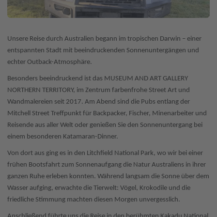
Unsere Reise durch Australien begann im tropischen Darwin – einer
entspannten Stadt mit beeindruckenden Sonnenuntergängen und
echter Outback-Atmosphäre.
Besonders beeindruckend ist das MUSEUM AND ART GALLERY
NORTHERN TERRITORY, im Zentrum farbenfrohe Street Art und
Wandmalereien seit 2017. Am Abend sind die Pubs entlang der
Mitchell Street Treffpunkt für Backpacker, Fischer, Minenarbeiter und
Reisende aus aller Welt oder genießen Sie den Sonnenuntergang bei
einem besonderen Katamaran-Dinner.
Von dort aus ging es in den Litchfield National Park, wo wir bei einer
frühen Bootsfahrt zum Sonnenaufgang die Natur Australiens in ihrer
ganzen Ruhe erleben konnten. Während langsam die Sonne über dem
Wasser aufging, erwachte die Tierwelt: Vögel, Krokodile und die
friedliche Stimmung machten diesen Morgen unvergesslich.
Anschließend führte uns die Reise in den berühmten Kakadu National