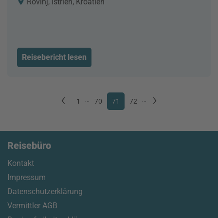
Rovinj, Istrien, Kroatien
Reisebericht lesen
1
...
70
71
72
...
Reisebüro
Kontakt
Impressum
Datenschutzerklärung
Vermittler AGB