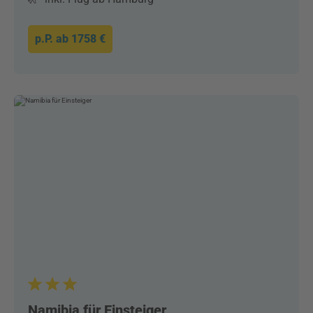
p.P. ab
1758 €
Namibia für Einsteiger