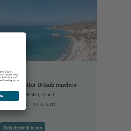
Wo die Götter Urlaub machen
Paphos, Westen, Zypern
04.05.2015 - 12.05.2015
Reisebericht lesen