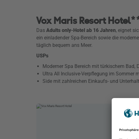
Vox Maris Resort Hotel*
Das
Adults only-Hotel ab 16 Jahren
, eignet s
ein einladender Spa-Bereich sowie die moderne
täglich bequem ans Meer.
USPs
Moderner Spa Bereich mit türkischem Bad,
Ultra All Inclusive-Verpflegung im Sommer 
Side mit zahlreichen Einkaufs- und Unterhal