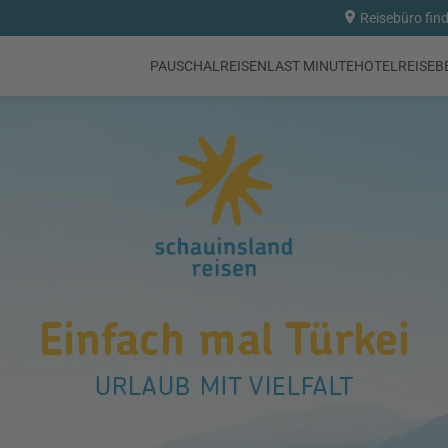
Reisebüro fin
PAUSCHALREISEN
LAST MINUTE
HOTEL
REISEB