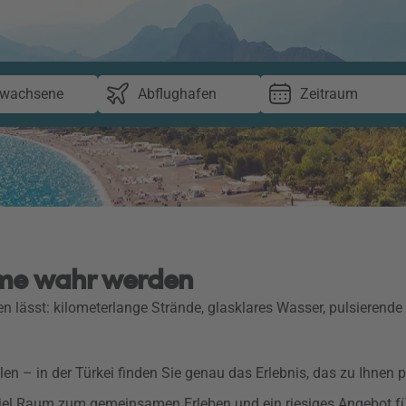
rwachsene
Abflughafen
Zeitraum
ume wahr werden
 lässt: kilometerlange Strände, glasklares Wasser, pulsierend
llen – in der Türkei finden Sie genau das Erlebnis, das zu Ihnen p
viel Raum zum gemeinsamen Erleben und ein riesiges Angebot fü