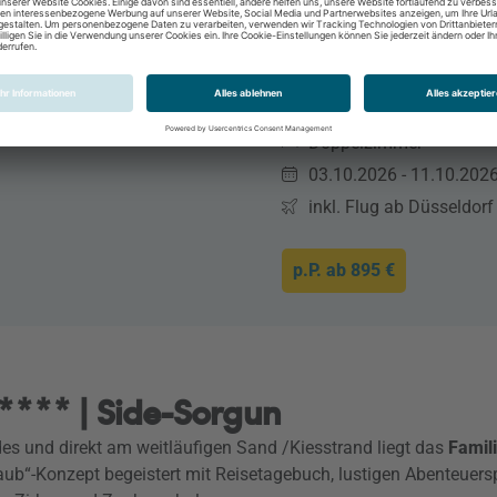
Side, Side & Alanya, Tü
2 Personen
8 Tage / 7 Nächte
All Inclusive Plus
Doppelzimmer
03.10.2026 - 11.10.202
inkl. Flug ab Düsseldorf
p.P. ab
895 €
**** | Side-Sorgun
s und direkt am weitläufigen Sand /Kiesstrand liegt das
Famil
b“-Konzept begeistert mit Reisetagebuch, lustigen Abenteuerspi