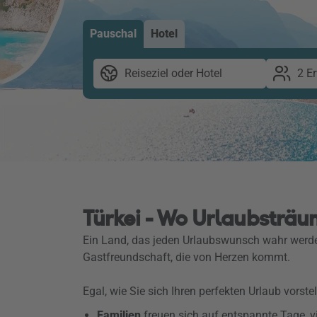
Pauschal
Hotel
Reiseziel oder Hotel
2 E
Türkei - Wo Urlaubsträ
Ein Land, das jeden Urlaubswunsch wahr werden
Gastfreundschaft, die von Herzen kommt.
Egal, wie Sie sich Ihren perfekten Urlaub vorste
Familien
freuen sich auf entspannte Tage, 