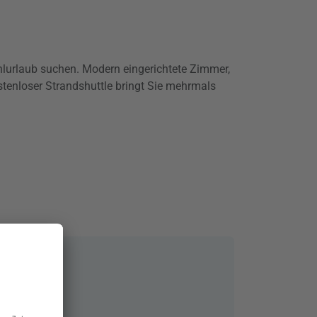
fühlurlaub suchen. Modern eingerichtete Zimmer,
tenloser Strandshuttle bringt Sie mehrmals
el