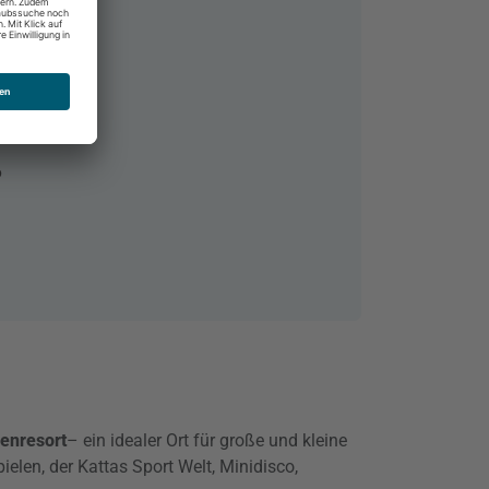
rkei
6
ienresort
– ein idealer Ort für große und kleine
elen, der Kattas Sport Welt, Minidisco,