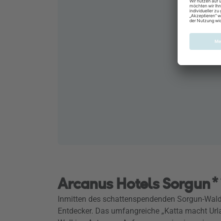
Arcanus Hotels Sorgun*
Inmitten des schattenspendenden Sorgun-Walde
Entdecker. Das umfangreiche „Katta macht Urlau