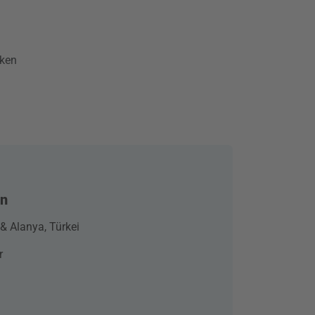
cken
un
 & Alanya, Türkei
r