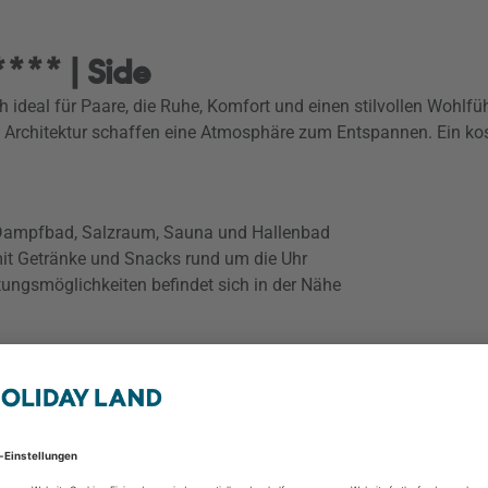
**** | Side
ich ideal für Paare, die Ruhe, Komfort und einen stilvollen Wohl
 Architektur schaffen eine Atmosphäre zum Entspannen. Ein kos
 Dampfbad, Salzraum, Sauna und Hallenbad
mit Getränke und Snacks rund um die Uhr
tungsmöglichkeiten befindet sich in der Nähe
Vox Maris Resort Hot