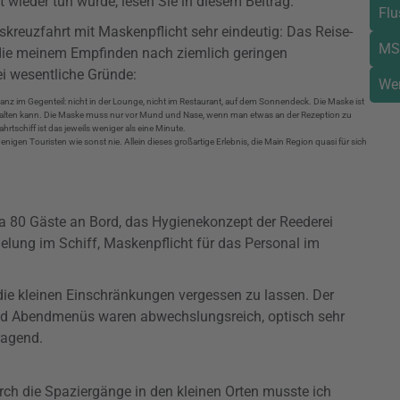
wieder tun würde, lesen Sie in diesem Beitrag.
Flu
skreuzfahrt mit Maskenpflicht sehr eindeutig: Das Reise-
MS
t die meinem Empfinden nach ziemlich geringen
i wesentliche Gründe:
We
anz im Gegenteil: nicht in der Lounge, nicht im Restaurant, auf dem Sonnendeck. Die Maske ist
halten kann. Die Maske muss nur vor Mund und Nase, wenn man etwas an der Rezeption zu
hrtschiff ist das jeweils weniger als eine Minute.
nigen Touristen wie sonst nie. Allein dieses großartige Erlebnis, die Main Region quasi für sich
ca 80 Gäste an Bord, das Hygienekonzept der Reederei
elung im Schiff, Maskenpflicht für das Personal im
 die kleinen Einschränkungen vergessen zu lassen. Der
und Abendmenüs waren abwechslungsreich, optisch sehr
ragend.
urch die Spaziergänge in den kleinen Orten musste ich