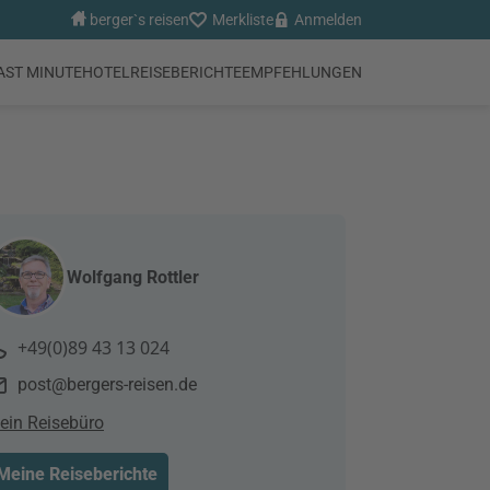
berger`s reisen
Merkliste
Anmelden
AST MINUTE
HOTEL
REISEBERICHTE
EMPFEHLUNGEN
Wolfgang Rottler
+49(0)89 43 13 024
post@bergers-reisen.de
ein Reisebüro
Meine Reiseberichte