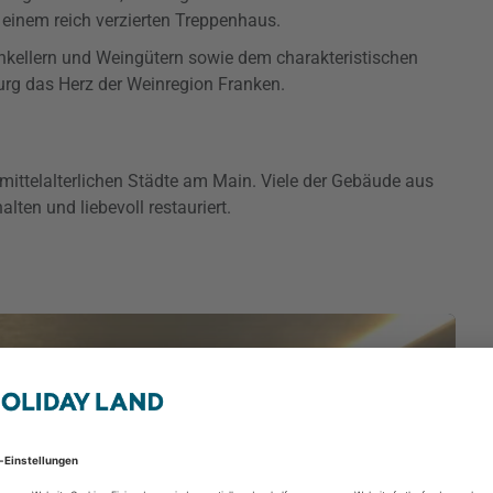
 einem reich verzierten Treppenhaus.
nkellern und Weingütern sowie dem charakteristischen
urg das Herz der Weinregion Franken.
 mittelalterlichen Städte am Main. Viele der Gebäude aus
lten und liebevoll restauriert.