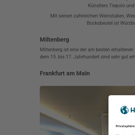
Künstlers Tiepolo und
Mit seinen zahlreichen Weinstuben, Wei
Bocksbeutel ist Würzb
Miltenberg
Miltenberg ist eine der am besten erhaltenen
dem 15. bis 17. Jahrhundert sind sehr gut erha
Frankfurt am Main