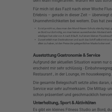
dem Main mitgefahren. Warum wir das sofort 
Für mich ist das Fazit nach einer Woche Flus
Erlebnis – gerade in dieser Zeit – überwieg
Unannehmlichkeiten bei weitem. Das hat zwe
Es ist ja nicht so, dass man den Mund-Nasen-Schutz ständig trägt, g
an Bord nur dort nötig, wo man keinen ausreichenden Abstand ein
erledigen hat oder von A nach B läuft. Auf einem kleinen Flusskreuzfa
Zurzeit erlebt man Destinationen und auch das Schiff selbst mit so we
allein zu haben, ist den Preise der gelegentlichen Maske locker wert.
Ausstattung Gastronomie & Service
Aufgrund der aktuellen Situation waren nur 
erscheint mir sehr schlüssig - Einbahnwegreg
Restaurant , in der Lounge, im housekeeping.
Die gesamte Belegschaft setzte alles daran,
Service war sehr aufmerksam. Die Mittag- 
schon präsentiert und geschmacklich hervor
Unterhaltung, Sport & Aktivitäten
Es gibt ein kleines Fitness Studio an Bord, d