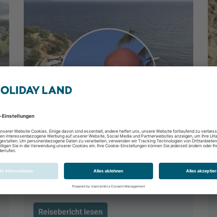
Herbstwochende auf Mallorca
Portals Nous, Mallorca, Spanien
18.10.2019 - 21.10.2019
Reisebericht lesen