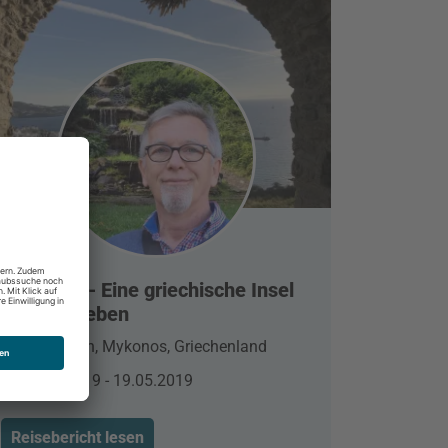
Mykonos - Eine griechische Insel
zum Verlieben
Elia Beach, Mykonos, Griechenland
15.05.2019 - 19.05.2019
Reisebericht lesen