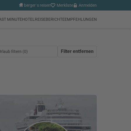
berger`s reisen
Merkliste
Anmelden
AST MINUTE
HOTEL
REISEBERICHTE
EMPFEHLUNGEN
Filter entfernen
laub filtern (
0
)