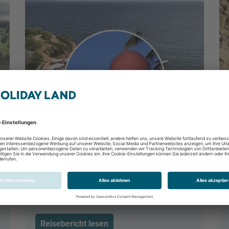
Herbstwochende auf Mallorca
Portals Nous, Mallorca, Spanien
18.10.2019 - 21.10.2019
Reisebericht lesen