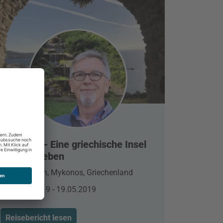
Mykonos - Eine griechische Insel
zum Verlieben
Elia Beach, Mykonos, Griechenland
15.05.2019 - 19.05.2019
Reisebericht lesen