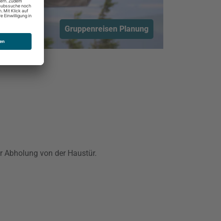
Gruppenreisen Planung
er Abholung von der Haustür.