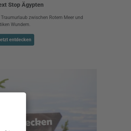
ext Stop Ägypten
r Traumurlaub zwischen Rotem Meer und
tiken Wundern.
etzt entdecken