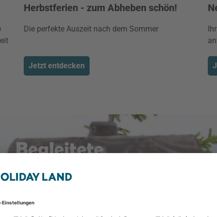
Herbstferien - zum Abheben schön!
N
e
Die perfekte Auszeit nach dem Sommer
Ih
eit
an
Jetzt entdecken
J