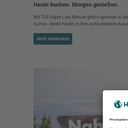
Heute buchen. Morgen genießen.
Mit TUI Super Last Minute geht's spontan in di
Sonne - direkt hinein in Ihre wohlverdiente Ausz
Jetzt entdecken