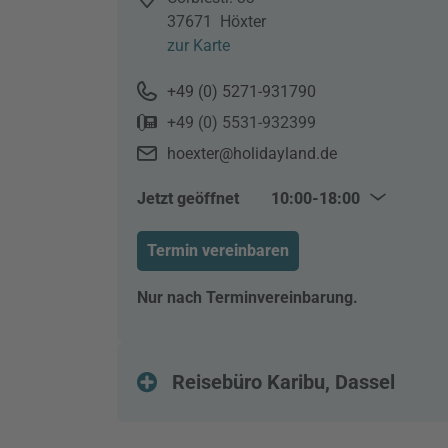
37671
Höxter
zur Karte
+49 (0) 5271-931790
+49 (0) 5531-932399
hoexter@holidayland.de
Jetzt geöffnet
10:00-18:00
Mo–Fr
10:00–18:00
Termin vereinbaren
Sa
10:00–14:00
Nur nach Terminvereinbarung.
Reisebüro Karibu, Dassel