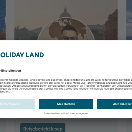
Rom- die ewige Stadt
Rom, Latium, Italien
Reisebericht lesen