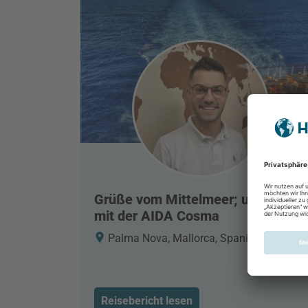
Grüße vom Mittelmeer; unterwegs
mit der AIDA Cosma
Palma Nova, Mallorca, Spanien
Reisebericht lesen