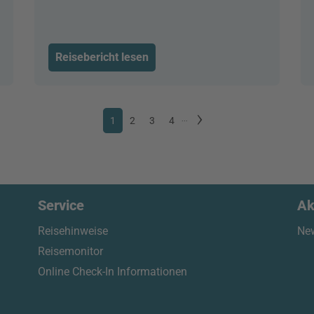
Reisebericht lesen
1
2
3
4
...
Service
Ak
Reisehinweise
New
Reisemonitor
Online Check-In Informationen