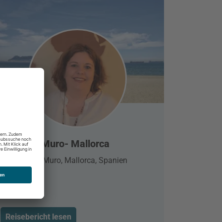
Playa de Muro- Mallorca
Playa de Muro, Mallorca, Spanien
Reisebericht lesen