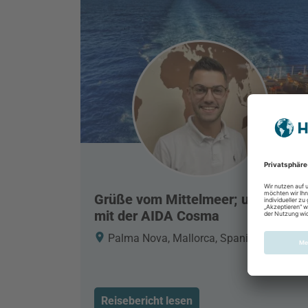
Grüße vom Mittelmeer; unterwegs
mit der AIDA Cosma
Palma Nova, Mallorca, Spanien
Reisebericht lesen