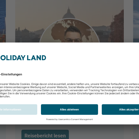
Rom- die ewige Stadt
Rom, Latium, Italien
Reisebericht lesen