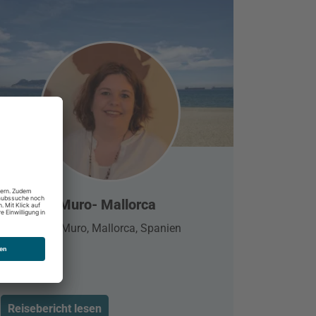
Playa de Muro- Mallorca
Playa de Muro, Mallorca, Spanien
Reisebericht lesen