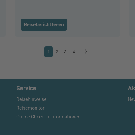
Reisebericht lesen
1
2
3
4
...
Service
Ak
Reisehinweise
New
Reisemonitor
Online Check-In Informationen