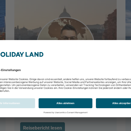
Rom- die ewige Stadt
Rom, Latium, Italien
Reisebericht lesen