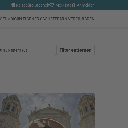
Reisebüro Stepholt
Merkliste
Anmelden
NGEN
ADIGI
IN EIGENER SACHE
TERMIN VEREINBAREN
Filter entfernen
laub filtern (
0
)