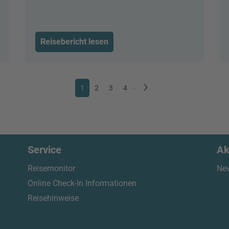
Reisebericht lesen
1
2
3
4
...
Service
Ak
Reisemonitor
New
Online Check-In Informationen
Reisehinweise