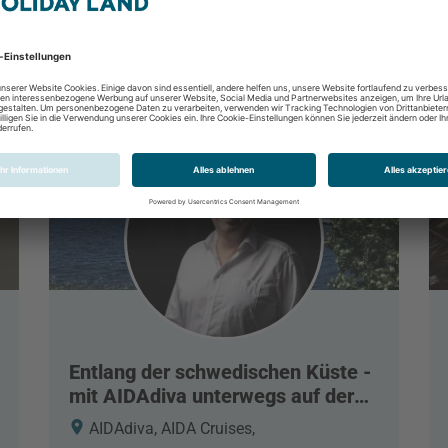
Entlang der schwedischen Küste -
mit AIDAdiva unterwegs auf der
Ostsee
AIDAdiva, AIDA Cruises,