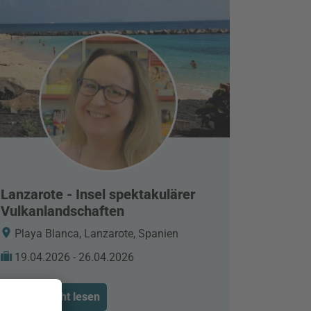
Lanzarote - Insel spektakulärer
Vulkanlandschaften
Playa Blanca, Lanzarote, Spanien
19.04.2026 - 26.04.2026
Reisebericht lesen