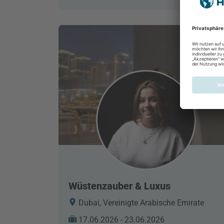
Wüstenzauber & Luxus
Dubai, Vereinigte Arabische Emirate
17.06.2026 - 23.06.2026