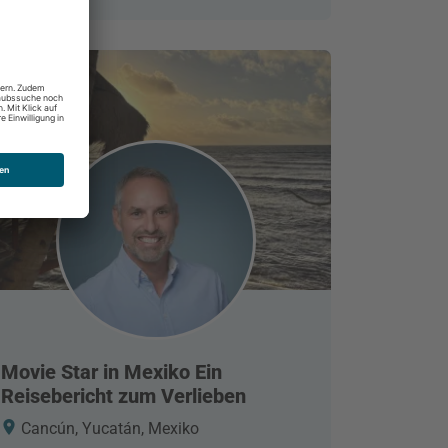
Movie Star in Mexiko Ein
Reisebericht zum Verlieben
Cancún, Yucatán, Mexiko