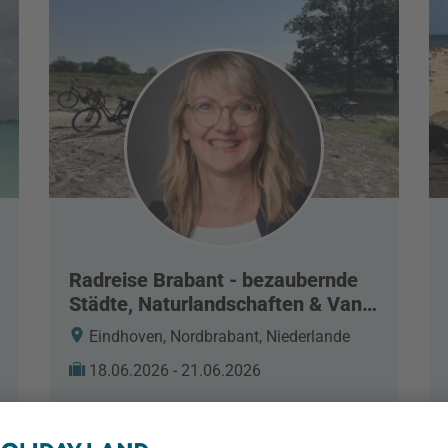
Radreise Brabant - bezaubernde
Städte, Naturlandschaften & Van
Gogh
Eindhoven, Nordbrabant, Niederlande
18.06.2026 - 21.06.2026
Reisebericht lesen