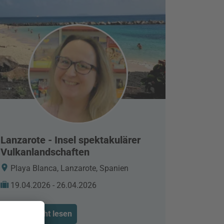
Lanzarote - Insel spektakulärer
Vulkanlandschaften
Playa Blanca, Lanzarote, Spanien
19.04.2026 - 26.04.2026
Reisebericht lesen