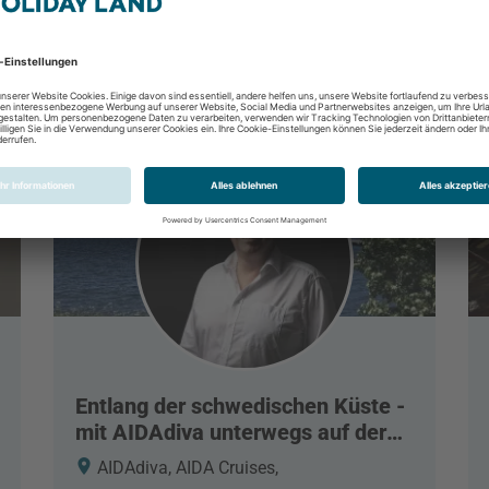
Entlang der schwedischen Küste -
mit AIDAdiva unterwegs auf der
Ostsee
AIDAdiva, AIDA Cruises,