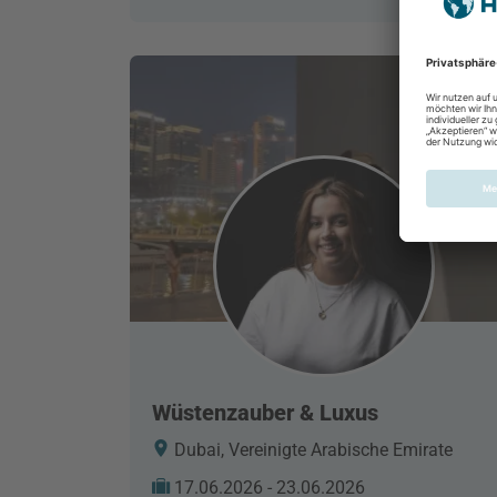
Wüstenzauber & Luxus
Dubai, Vereinigte Arabische Emirate
17.06.2026 - 23.06.2026