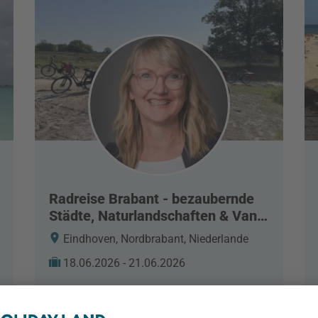
Radreise Brabant - bezaubernde
Städte, Naturlandschaften & Van
Gogh
Eindhoven, Nordbrabant, Niederlande
18.06.2026 - 21.06.2026
Reisebericht lesen