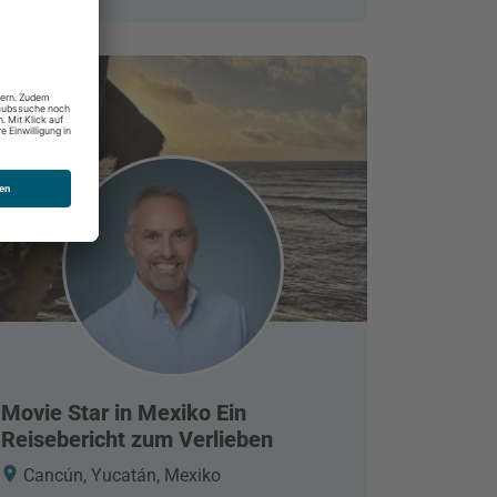
Movie Star in Mexiko Ein
Reisebericht zum Verlieben
Cancún, Yucatán, Mexiko